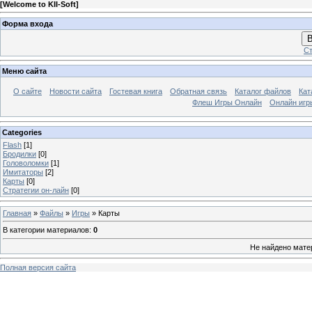
[
Welcome to KII-Soft
]
Форма входа
В
Ст
Меню сайта
О сайте
Новости сайта
Гостевая книга
Обратная связь
Каталог файлов
Кат
Флеш Игры Онлайн
Онлайн игр
Categories
Flash
[1]
Бродилки
[0]
Головоломки
[1]
Имитаторы
[2]
Карты
[0]
Стратегии он-лайн
[0]
Главная
»
Файлы
»
Игры
» Карты
В категории материалов
:
0
Не найдено мате
Полная версия сайта