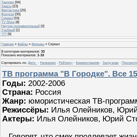
Триллер
[94]
Ужасы
[23]
Фантастика
[20]
Фэнтези
[30]
Сериал
[33]
TV Show
[8]
Научно-познавательный
[3]
Учебный
[1]
???
[9]
Главная
»
Файлы
»
Фильмы
» Сериал
В категории материалов
:
33
Показано материалов
:
1-10
Сортировать по
:
Дате
·
Названию
·
Рейтингу
·
Комментариям
·
Загрузкам
·
Просмот
ТВ программа "В Городке". Все 1
Годы:
2002-2006
Страна:
Россия
Жанр:
юмористическая ТВ-програм
Режиссёры:
Илья Олейников, Юрий
Актеры:
Илья Олейников, Юрий Ст
Говорят, что смех продлевает жизнь