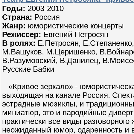
Годы:
2003-2010
Страна:
Россия
Жанр:
юмористические концерты
Режиссер:
Евгений Петросян
В ролях:
Е.Петросян, Е.Степаненко,
М.Вашуков, М.Церишенко, В.Войнаро
В.Разумовский, В.Данилец, В.Моисе
Русские Бабки
«Кривое зеркало» - юмористическа
выходящая на канале Россия. Спект
эстрадные мюзиклы, и традиционный
миниатюр, это и пародийные диверт
практически все виды разговорного 
неожиданный юмор, одаренность и 