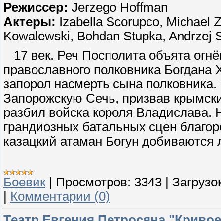
Режиссер:
Jerzego Hoffman
Актеры:
Izabella Scorupco, Michael 
Kowalewski, Bohdan Stupka, Andrzej
17 век. Реч Посполита объята огн
православного полковника Богдана 
запорол насмерть сына полковника
Запорожскую Сечь, призвав крымски
разбил войска короля Владислава. 
грандиозных батальных сцен благо
казацкий атаман Богун добиваются 
Боевик
|
Просмотров:
3343
|
Загрузок
|
Комментарии (0)
Театр Евгения Петросяна "Кривое