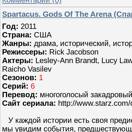
Комментарии (0)
Spartacus. Gods Of The Arena (Сп
Год:
2011
Страна:
США
Жанры:
драма, исторический, исто
Режиссеры:
Rick Jacobson
Актеры:
Lesley-Ann Brandt, Lucy Law
Raicho Vasilev
Сезонов:
1
Серий:
6
Перевод:
многоголосый закадровый 
Сайт сериала:
http://www.starz.com/o
У каждой истории есть своя предис
мы увидим события, предшествующ