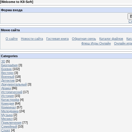
[
Welcome to KII-Soft
]
Форма входа
В
Ст
Меню сайта
О сайте
Новости сайта
Гостевая книга
Обратная связь
Каталог файлов
Кат
Флеш Игры Онлайн
Онлайн игр
Categories
3D
[5]
Биография
[3]
Боевик
[102]
Вестерн
[3]
Военный
[18]
Детектив
[24]
Документальный
[3]
Драма
[86]
Исторический
[17]
История
[15]
Катастрофа
[4]
Комедия
[64]
Криминал
[57]
Мелодрама
[24]
Музыка
[2]
Мюзикл
[2]
Приключения
[77]
Семейный
[10]
Спорт
[4]