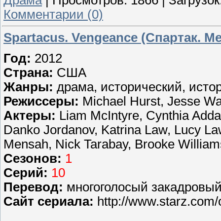
Комментарии (0)
Spartacus. Vengeance (Спартак. М
Год:
2012
Страна:
США
Жанры:
драма, исторический, исто
Режиссеры:
Michael Hurst, Jesse War
Актеры:
Liam McIntyre, Cynthia Adda
Danko Jordanov, Katrina Law, Lucy L
Mensah, Nick Tarabay, Brooke William
Сезонов:
1
Серий:
10
Перевод:
многоголосый закадровый 
Сайт сериала:
http://www.starz.com/o