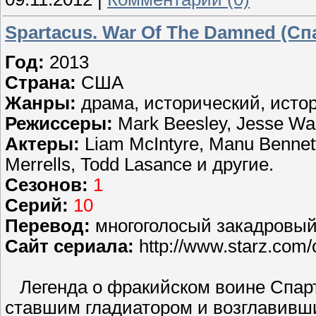
Spartacus. War Of The Damned (С
Год:
2013
Страна:
США
Жанры:
драма, исторический, исто
Режиссеры:
Mark Beesley, Jesse Warn
Актеры:
Liam McIntyre, Manu Bennett,
Merrells, Todd Lasance и другие.
Сезонов:
1
Серий:
10
Перевод:
многоголосый закадровый 
Сайт сериала:
http://www.starz.com/o
Легенда о фракийском воине Спарт
ставшим гладиатором и возглавивш