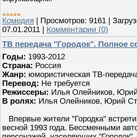
Комедия
|
Просмотров:
9161
|
Загруз
07.01.2011
|
Комментарии (0)
ТВ передача "Городок". Полное с
Годы:
1993-2012
Страна:
Россия
Жанр:
юмористическая ТВ-передач
Перевод:
Не требуется
Режиссеры:
Илья Олейников, Юрий
В ролях:
Илья Олейников, Юрий Ст
Впервые жители "Городка" встретил
весной 1993 года. Бессменными авт
персонажей, населяющих "Городок"