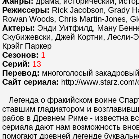
Жанры:
драма, исторический, исто
Режиссеры:
Rick Jacobson, Grady Ha
Rowan Woods, Chris Martin-Jones, Gl
Актеры:
Энди Уитфилд, Ману Беннет
Скубижевски, Джей Кортни, Лесли-Э
Крэйг Паркер
Сезонов:
1
Серий:
13
Перевод:
многоголосый закадровый 
Сайт сериала:
http://www.starz.com/o
Легенда о фракийском воине Спарт
ставшим гладиатором и возглавивш
рабов в Древнем Риме - известна в
сериала дают нам возможность внов
помогают древней легенде буквальн