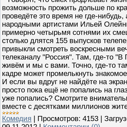
возможность прожить дольше по кра
проведёте это время не где-нибудь
народными артистами Ильей Олейн
примерно четырьмя сотнями их смеш
столько длятся 155 выпусков телепе
привыкли смотреть воскресными вече
телеканалу "Россия". Там, где-то "
живём и мы с вами. Точно, где-то т
кадре может промелькнуть знакомое л
И если вы вдруг не найдёте на экра
просто пока ещё не попались на гла
уже попались? Смотрите вниматель
вместе с десятками миллионов жит
Комедия
|
Просмотров:
4153
|
Загруз
09.11.2012
|
Комментарии (0)