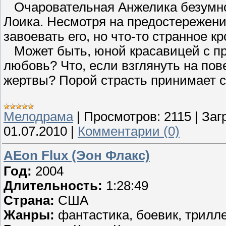
Очаровательная Анжелика безумно 
Лоика. Несмотря на предостережения
завоевать его, но что-то странное кр
Может быть, юной красавицей с пр
любовь? Что, если взглянуть на по
жертвы? Порой страсть принимает с
Мелодрама
|
Просмотров:
2115
|
Заг
01.07.2010
|
Комментарии (0)
AEon Flux (Эон Флакс)
Год:
2004
Длительность:
1:28:49
Страна:
США
Жанры:
фантастика, боевик, трилл