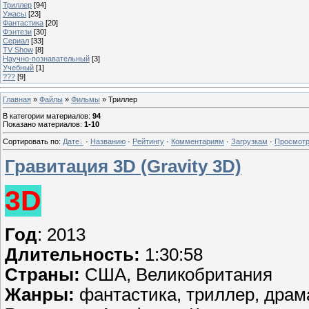
Триллер
[94]
Ужасы
[23]
Фантастика
[20]
Фэнтези
[30]
Сериал
[33]
TV Show
[8]
Научно-познавательный
[3]
Учебный
[1]
???
[9]
Главная
»
Файлы
»
Фильмы
» Триллер
В категории материалов
:
94
Показано материалов
:
1-10
Сортировать по
:
Дате
·
Названию
·
Рейтингу
·
Комментариям
·
Загрузкам
·
Просмот
Гравитация 3D (Gravity 3D)
3D
Год
: 2013
Длительность:
1:30:58
Страны:
США, Великобритания
Жанры:
фантастика, триллер, драма