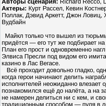
Авторы сценария:
Richard Recco, D
Актеры:
Курт Рассел, Кевин Костнер
Поллак, Дэвид Аркетт, Джон Ловиц, 
Вудбайн
Майкл только что вышел из тюрьмы,
придётся — его тут же подбирает н
План его прост и одновременно наг
Элвиса Пресли под видом его имита
казино в Лас Вегасе.
Всё проходит довольно гладко, одн
когда герои начинают делить награб
исполнителей неожиданно влезает о
познакомился ещё до налёта, а на 
не намерен делиться ни с кем, и св
традиционным способом — пуля в ло