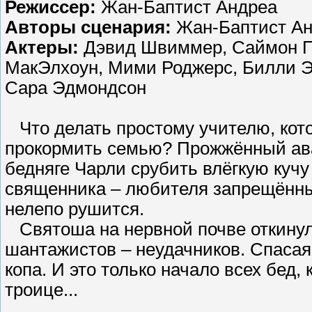
Режиссер:
Жан-Баптист Андреа
Авторы сценария:
Жан-Баптист Ан
Актеры:
Дэвид Швиммер, Саймон Пе
МакЭлхоун, Мими Роджерс, Билли Э
Сара Эдмондсон
Что делать простому учителю, кото
прокормить семью? Прожжённый ава
бедняге Чарли срубить влёгкую кучу 
священника – любителя запрещённы
нелепо рушится.
Святоша на нервной почве откинул 
шантажистов – неудачников. Спасая
копа. И это только начало всех бед
троице...