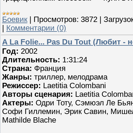
Боевик
|
Просмотров:
3872
|
Загрузок
|
Комментарии (0)
A La Folie... Pas Du Tout (Любит - 
Год:
2002
Длительность:
1:31:24
Страна:
Франция
Жанры:
триллер, мелодрама
Режиссер:
Laetitia Colombani
Авторы сценария:
Laetitia Colomban
Актеры:
Одри Тоту, Сэмюэл Ле Бьян
Софи Гиллемин, Эрик Савин, Мишель 
Mathilde Blache