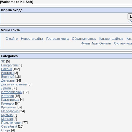
[
Welcome to KII-Soft
]
Форма входа
В
Ст
Меню сайта
О сайте
Новости сайта
Гостевая книга
Обратная связь
Каталог файлов
Кат
Флеш Игры Онлайн
Онлайн игр
Categories
3D
[5]
Биография
[3]
Боевик
[102]
Вестерн
[3]
Военный
[18]
Детектив
[24]
Документальный
[3]
Драма
[86]
Исторический
[17]
История
[15]
Катастрофа
[4]
Комедия
[64]
Криминал
[57]
Мелодрама
[24]
Музыка
[2]
Мюзикл
[2]
Приключения
[77]
Семейный
[10]
Спорт
[4]