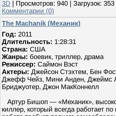
3D
|
Просмотров:
940
|
Загрузок:
353
Комментарии (0)
The Machanik (Механик)
Год:
2011
Длительность:
1:28:31
Страна:
США
Жанры:
боевик, триллер, драма
Режиссер:
Саймон Вэст
Актеры:
Джейсон Стэхтем, Бен Фост
Джефф Чейз, Мини Анден, Джеймс Л
Бриджуотер, Джон МакКоннелл
Артур Бишоп — «Механик», высок
киллер, который всегда работает по