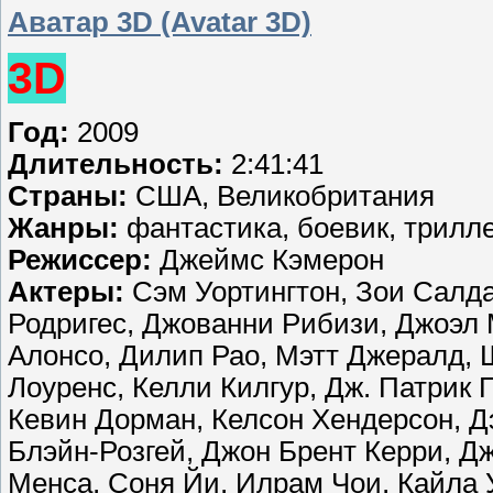
Аватар 3D (Avatar 3D)
3D
Год:
2009
Длительность:
2:41:41
Страны:
США, Великобритания
Жанры:
фантастика, боевик, трилл
Режиссер:
Джеймс Кэмерон
Актеры:
Сэм Уортингтон, Зои Салда
Родригес, Джованни Рибизи, Джоэл 
Алонсо, Дилип Рао, Мэтт Джералд, 
Лоуренс, Келли Килгур, Дж. Патрик
Кевин Дорман, Келсон Хендерсон, Д
Блэйн-Розгей, Джон Брент Керри, Д
Менса, Соня Йи, Илрам Чои, Кайла 