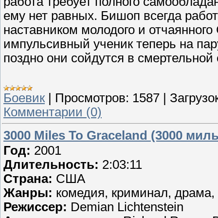
работа требует полного самообладан
ему нет равных. Бишоп всегда работ
наставником молодого и отчаянного
импульсивный ученик теперь на пар
поздно они сойдутся в смертельной с
Боевик
|
Просмотров:
1587
|
Загрузок
Комментарии (0)
3000 Miles To Graceland (3000 мил
Год:
2001
Длительность:
2:03:11
Страна:
США
Жанры:
комедия, криминал, драма, 
Режиссер:
Demian Lichtenstein