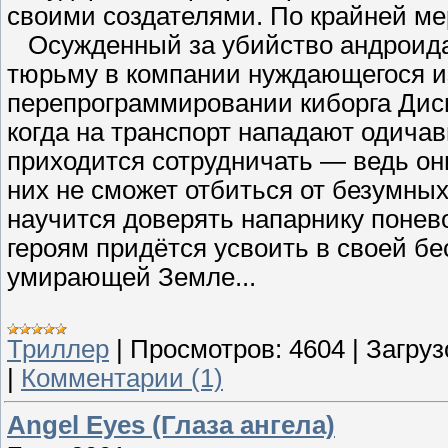
своими создателями. По крайней мер
Осужденный за убийство андроида 
тюрьму в компании нуждающегося из
перепрограммировании киборга Диси.
когда на транспорт нападают одича
приходится сотрудничать — ведь он
них не сможет отбиться от безумных
научится доверять напарнику понево
героям придётся усвоить в своей б
умирающей Земле...
Триллер
|
Просмотров:
4604
|
Загруз
|
Комментарии (1)
Angel Eyes (Глаза ангела)