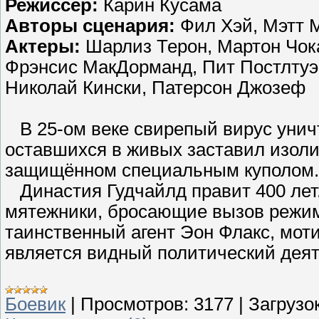
Режиссер:
Карин Кусама
Авторы сценария:
Фил Хэй, Мэтт 
Актеры:
Шарлиз Терон, Мартон Чок
Фрэнсис МакДорманд, Пит Постлтуэй
Николай Кински, Патерсон Джозеф
В 25-ом веке свирепый вирус унич
оставшихся в живых заставил изоли
защищённом специальным куполом.
Династия Гудчайлд правит 400 лет
мятежники, бросающие вызов режим
таинственный агент Эон Флакс, мот
является видный политический деяте
Боевик
|
Просмотров:
3177
|
Загрузок