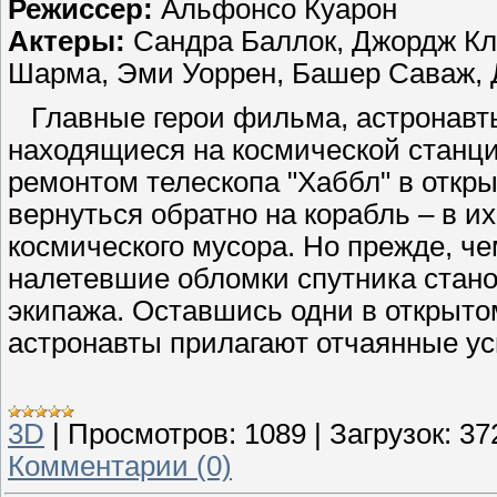
Режиссер:
Альфонсо Куарон
Актеры:
Сандра Баллок, Джордж Клу
Шарма, Эми Уоррен, Башер Саваж, 
Главные герои фильма, астронавты
находящиеся на космической станци
ремонтом телескопа "Хаббл" в откры
вернуться обратно на корабль – в и
космического мусора. Но прежде, че
налетевшие обломки спутника стано
экипажа. Оставшись одни в открыто
астронавты прилагают отчаянные ус
3D
|
Просмотров:
1089
|
Загрузок:
37
Комментарии (0)