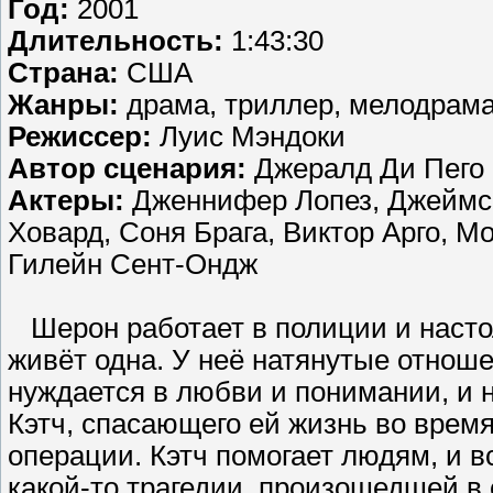
Год:
2001
Длительность:
1:43:30
Страна:
США
Жанры:
драма, триллер, мелодрам
Режиссер:
Луис Мэндоки
Автор сценария:
Джералд Ди Пего
Актеры:
Дженнифер Лопез, Джеймс 
Ховард, Соня Брага, Виктор Арго, М
Гилейн Сент-Ондж
Шерон работает в полиции и настол
живёт одна. У неё натянутые отноше
нуждается в любви и понимании, и 
Кэтч, спасающего ей жизнь во врем
операции. Кэтч помогает людям, и в
какой-то трагедии, произошедшей в